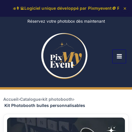
ncluse
👨‍💻Logiciel unique développé par Pixmyevent
🪙 Pack Liv
✕
Aller
Réservez votre photobox dès maintenant
au
contenu
Accueil
›
Catalogue
›
kit photobooth
›
Kit Photobooth bulles personnalisables