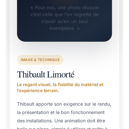
« Pour moi, une photo réussie
c’est celle que l’on regrette de
n’avoir qu’en un seul
exemplaire. »
IMAGE & TECHNIQUE
Thibault Limorté
Le regard visuel, la fiabilité du matériel et
l’expérience terrain.
Thibault apporte son exigence sur le rendu,
la présentation et le bon fonctionnement
des installations. Une animation doit être
belle sur place, simple à utiliser et prête à