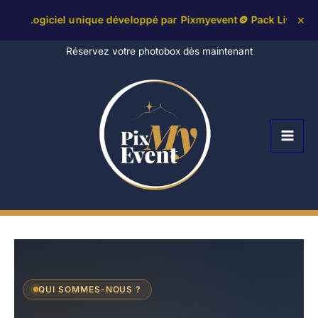
ogiciel unique développé par Pixmyevent
🪙 Pack Livre d'or aud
✕
Aller
Réservez votre photobox dès maintenant
au
contenu
QUI SOMMES-NOUS ?